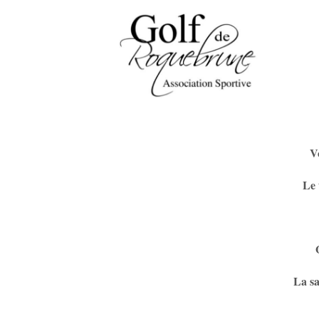
V
Le 
La s