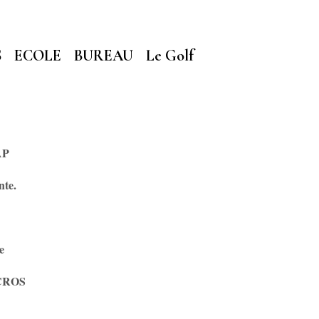
S
ECOLE
BUREAU
Le Golf
AP
nte.
e
LCROS